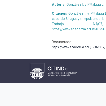
Autoría:
González I. y Pittaluga L.
Citación:
González I. y Pittaluga
caso de Uruguay): impulsando la 
Trabajo N.1
https://www.academia.edu/60125
Rec
https://www.academia.edu/6012567