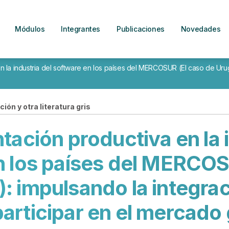
Módulos
Integrantes
Publicaciones
Novedades
la industria del software en los países del MERCOSUR (El caso de Urug
ión y otra literatura gris
ción productiva en la i
n los países del MERCOS
: impulsando la integrac
participar en el mercado 