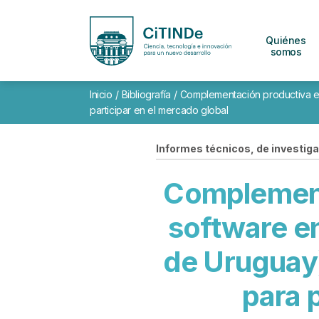
Quiénes
somos
Inicio
/
Bibliografía
/
Complementación productiva en 
participar en el mercado global
Informes técnicos, de investigac
Complementa
software e
de Uruguay)
para 