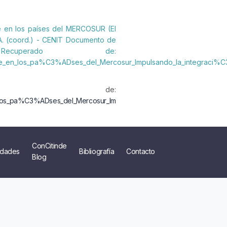
re en los países del MERCOSUR (El
 A. (coord.) - CENIT Documento de
cuperado de:
are_en_los_pa%C3%ADses_del_Mercosur_Impulsando_la_integraci%
 de:
n_los_pa%C3%ADses_del_Mercosur_Impulsando_la_integraci%C3%B3n_re
ConCitinde
dades
Bibliografía
Contacto
Blog