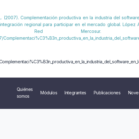
 L. (2007). Complementación productiva en la industria del softwa
integración regional para participar en el mercado global. López
/07, Red Mercosur. Re
67/Complementaci%C3%B3n_productiva_en_la_industria_del_softw
uperado
/Complementaci%C3%B3n_productiva_en_la_industria_del_software_e
Quiénes
Módulos
Integrantes
Publicaciones
Nove
somos