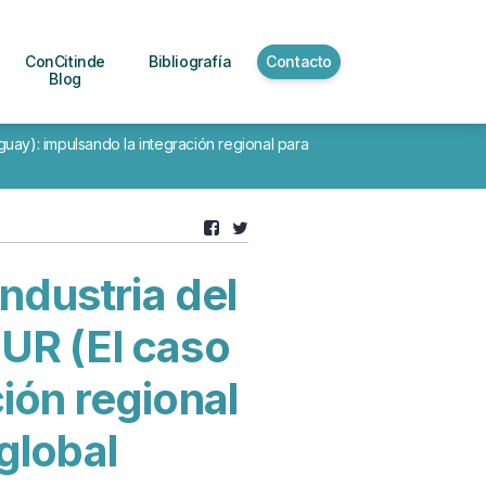
ConCitinde
Bibliografía
Contacto
Blog
uay): impulsando la integración regional para
ndustria del
UR (El caso
ión regional
global