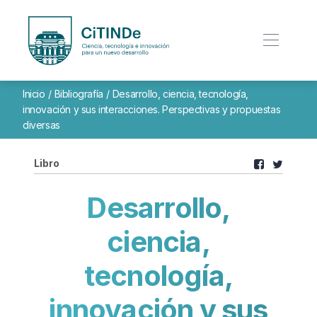
Inicio
/
Bibliografía
/
Desarrollo, ciencia, tecnología,
innovación y sus interacciones. Perspectivas y propuestas
diversas
Libro
Desarrollo,
ciencia,
tecnología,
innovación y sus