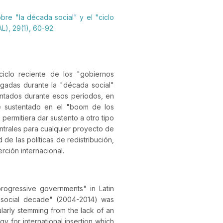
obre "la década social" y el "ciclo
AL), 29(1), 60-92.
ciclo reciente de los "gobiernos
legadas durante la "década social"
entados durante esos períodos, en
te sustentado en el "boom de los
permitiera dar sustento a otro tipo
entrales para cualquier proyecto de
e las políticas de redistribución,
rción internacional.
progressive governments" in Latin
e "social decade" (2004-2014) was
larly stemming from the lack of an
y for international insertion which