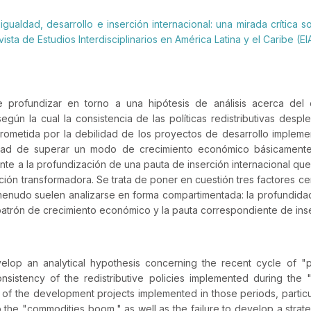
gualdad, desarrollo e inserción internacional: una mirada crítica s
ista de Estudios Interdisciplinarios en América Latina y el Caribe (EI
e profundizar en torno a una hipótesis de análisis acerca del 
según la cual la consistencia de las políticas redistributivas desp
rometida por la debilidad de los proyectos de desarrollo implem
icultad de superar un modo de crecimiento económico básicamen
nte a la profundización de una pauta de inserción internacional que 
tación transformadora. Se trata de poner en cuestión tres factores c
enudo suelen analizarse en forma compartimentada: la profundidad d
patrón de crecimiento económico y la pauta correspondiente de inse
velop an analytical hypothesis concerning the recent cycle of "
onsistency of the redistributive policies implemented during th
f the development projects implemented in those periods, particu
 the "commodities boom," as well as the failure to develop a strateg