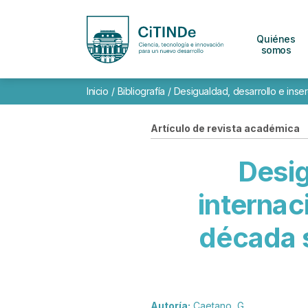
Quiénes
somos
Inicio
/
Bibliografía
/
Desigualdad, desarrollo e inserc
Artículo de revista académica
Desig
internac
década s
Autoría:
Caetano, G.