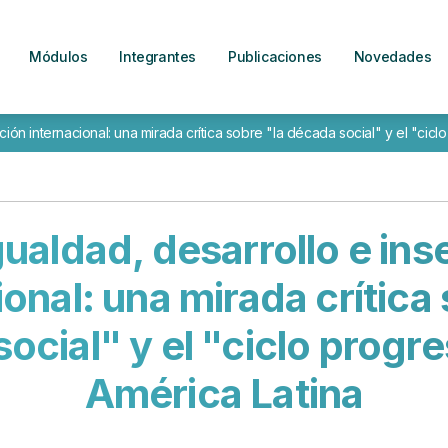
Módulos
Integrantes
Publicaciones
Novedades
ión internacional: una mirada crítica sobre "la década social" y el "cicl
ualdad, desarrollo e ins
ional: una mirada crítica 
ocial" y el "ciclo progre
América Latina