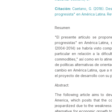
Citación:
Caetano, G. (2018). Desi
progresista" en América Latina. Rev
Resumen
"
El presente artículo se propon
progresistas" en América Latina, 
(2004-2014) se habría visto comp
particular en relación a la dif
commodities," así como en lo atine
de políticas alternativas de orien
cambio en América Latina, que a m
el proyecto de desarrollo con su 
Abstract:
The following article aims to de
America, which posits that the c
jeopardized due to the weakness o
alternative for economic growth to