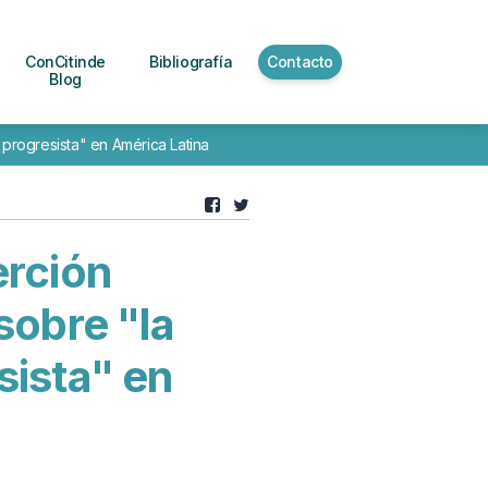
ConCitinde
Bibliografía
Contacto
Blog
o progresista" en América Latina
erción
sobre "la
sista" en