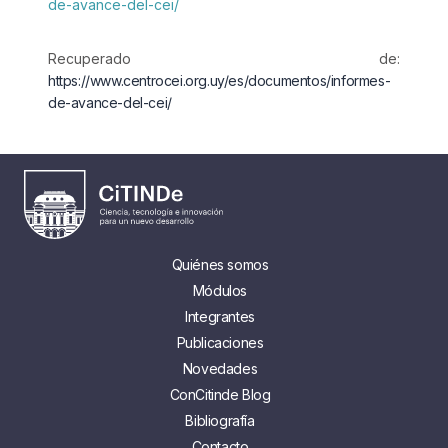
de-avance-del-cei/
Recuperado de:
https://www.centrocei.org.uy/es/documentos/informes-
de-avance-del-cei/
Quiénes somos
Módulos
Integrantes
Publicaciones
Novedades
ConCitinde Blog
Bibliografía
Contacto