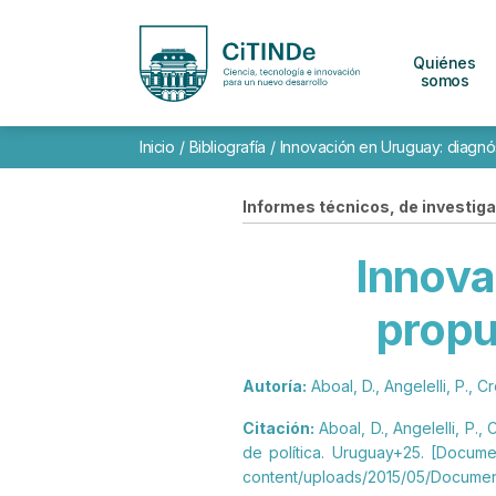
Quiénes
somos
Inicio
/
Bibliografía
/
Innovación en Uruguay: diagnós
Informes técnicos, de investigac
Innova
propu
Autoría:
Aboal, D., Angelelli, P., C
Citación:
Aboal, D., Angelelli, P.,
de política. Uruguay+25. [Docume
content/uploads/2015/05/Documen