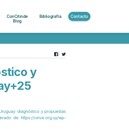
ConCitinde
Bibliografía
Contacto
Blog
stico y
uay+25
en Uruguay: diagnóstico y propuestas
rado de: https://cinve.org.uy/wp-