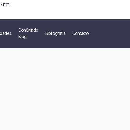
x.html
ConCitinde
dades
Bibliografía
Contacto
Blog