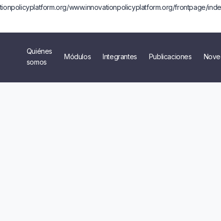
tionpolicyplatform.org/www.innovationpolicyplatform.org/frontpage/inde
Quiénes
Módulos
Integrantes
Publicaciones
Nove
somos