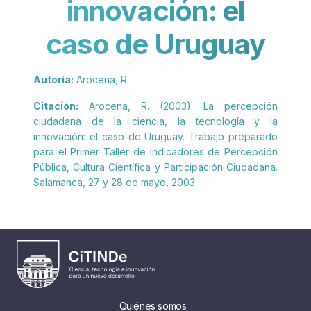
innovación: el
caso de Uruguay
Autoría:
Arocena, R.
Citación:
Arocena, R. (2003). La percepción
ciudadana de la ciencia, la tecnología y la
innovación: el caso de Uruguay. Trabajo preparado
para el Primer Taller de Indicadores de Percepción
Pública, Cultura Científica y Participación Ciudadana.
Salamanca, 27 y 28 de mayo, 2003.
Quiénes somos