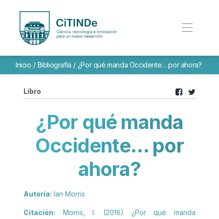
Inicio
/
Bibliografía
/
¿Por qué manda Occidente… por ahora?
Libro
¿Por qué manda
Occidente… por
ahora?
Autoría:
Ian Morris
Citación:
Morris, I. (2016) ¿Por qué manda