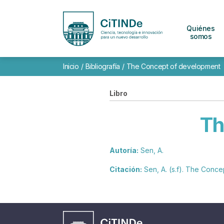
Quiénes
somos
Inicio
/
Bibliografía
/
The Concept of development
Libro
Th
Autoría:
Sen, A.
Citación:
Sen, A. (s.f). The Conc