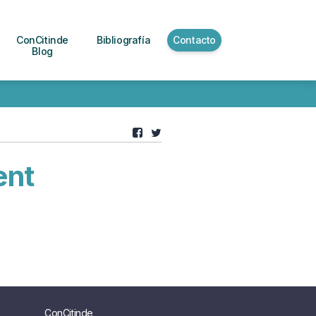
ConCitinde
Bibliografía
Contacto
Blog
ent
ConCitinde