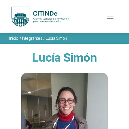
Inicio
/
Integrantes
/
Lucía Simón
Lucía Simón