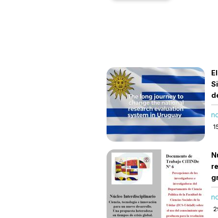
E
S
d
no
1
N
r
g
no
29