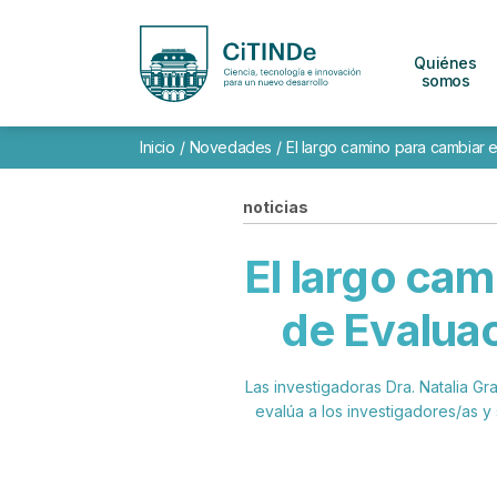
Quiénes
somos
Inicio
/
Novedades
/
El largo camino para cambiar 
noticias
El largo cam
de Evaluac
Las investigadoras Dra. Natalia Gr
evalúa a los investigadores/as y